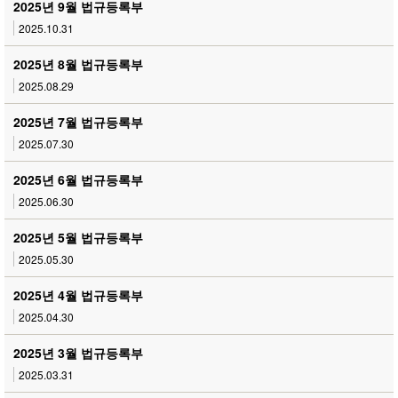
2025년 9월 법규등록부
2025.10.31
2025년 8월 법규등록부
2025.08.29
2025년 7월 법규등록부
2025.07.30
2025년 6월 법규등록부
2025.06.30
2025년 5월 법규등록부
2025.05.30
2025년 4월 법규등록부
2025.04.30
2025년 3월 법규등록부
2025.03.31