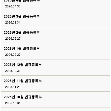
2026년 4월 법규등록부
2026.04.30
2026년 3월 법규등록부
2026.03.31
2026년 2월 법규등록부
2026.02.27
2026년 1월 법규등록부
2026.02.27
2025년 12월 법규등록부
2025.12.31
2025년 11월 법규등록부
2025.11.28
2025년 10월 법규등록부
2025.10.31