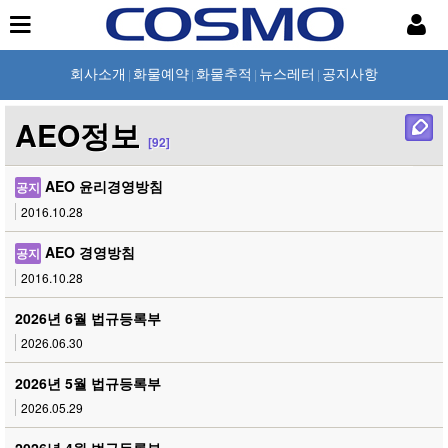
회사소개
화물예약
화물추적
뉴스레터
공지사항
|
|
|
|
AEO정보
[92]
AEO 윤리경영방침
공지
2016.10.28
AEO 경영방침
공지
2016.10.28
2026년 6월 법규등록부
2026.06.30
2026년 5월 법규등록부
2026.05.29