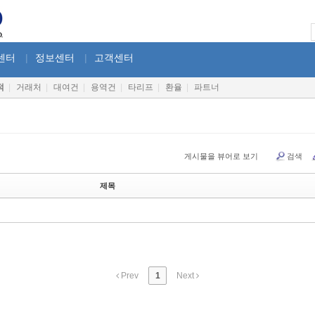
센터
|
정보센터
|
고객센터
적
|
거래처
|
대여건
|
용역건
|
타리프
|
환율
|
파트너
게시물을 뷰어로 보기
검색
제목
Prev
1
Next