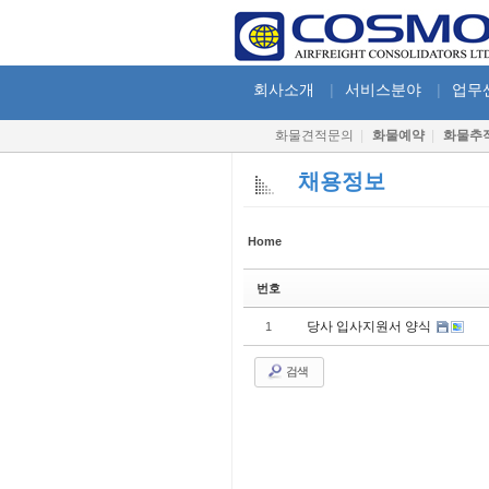
Sketchbook5, 스케치북5
Sketchbook5, 스케치북5
회사소개
|
서비스분야
|
업무
화물견적문의
|
화물예약
|
화물추
채용정보
Sketchbook5, 스케치북5
Sketchbook5, 스케치북5
Home
번호
당사 입사지원서 양식
1
검색