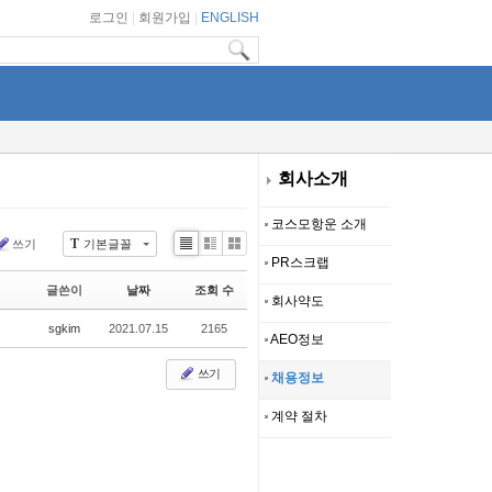
로그인
|
회원가입
|
ENGLISH
회사소개
코스모항운 소개
T
쓰기
기본글꼴
Li
Zi
G
PR스크랩
st
n
al
글쓴이
날짜
조회 수
e
le
회사약도
r
sgkim
2021.07.15
2165
y
AEO정보
쓰기
채용정보
계약 절차