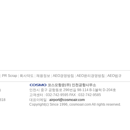
|
PR Scrap
|
회사약도
|
채용정보
|
AEO경영방침
|
AEO윤리경영방침
|
AEO법규
코스모항운(주) 인천공항사무소
층
인천시 중구 공항동로 296번길 98-114 B-1블럭 D-204호
고객센터 : 032-742-9595 FAX : 032-742-9585
818
대표이메일 :
airport@cosmoair.com
Copyright(c) Since 1996, cosmoair.com All rights reserved.