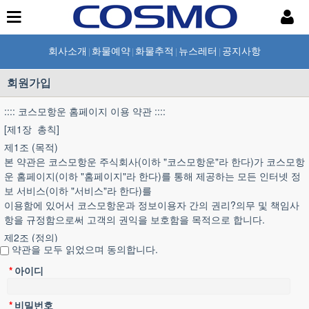
회사소개
화물예약
화물추적
뉴스레터
공지사항
|
|
|
|
회원가입
:::: 코스모항운 홈페이지 이용 약관 ::::
[제1장 총칙]
제1조 (목적)
본 약관은 코스모항운 주식회사(이하 "코스모항운"라 한다)가 코스모항
운 홈페이지(이하 "홈페이지"라 한다)를 통해 제공하는 모든 인터넷 정
보 서비스(이하 "서비스"라 한다)를
이용함에 있어서 코스모항운과 정보이용자 간의 권리?의무 및 책임사
항을 규정함으로써 고객의 권익을 보호함을 목적으로 합니다.
제2조 (정의)
약관을 모두 읽었으며 동의합니다.
① 이용자란 홈페이지에 접속하여 이 약관에 따라 코스모항운이 제공
하는 서비스를 받는 회원 및 비회원을 말합니다.
*
아이디
② 회원이라 함은 홈페이지에 개인이나 회사의 정보를 제공하여 회원
등록을 하거나, 코스모항운에게 아이디와 비밀번호를 제공받은 개인이
*
비밀번호