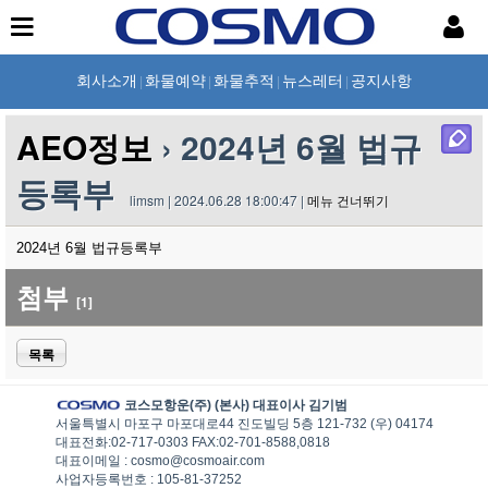
회사소개
화물예약
화물추적
뉴스레터
공지사항
|
|
|
|
AEO정보
› 2024년 6월 법규
등록부
limsm | 2024.06.28 18:00:47 |
메뉴 건너뛰기
2024년 6월 법규등록부
첨부
[1]
목록
코스모항운(주) (본사) 대표이사 김기범
서울특별시 마포구 마포대로44 진도빌딩 5층 121-732 (우) 04174
대표전화:02-717-0303 FAX:02-701-8588,0818
대표이메일 : cosmo@cosmoair.com
사업자등록번호 : 105-81-37252