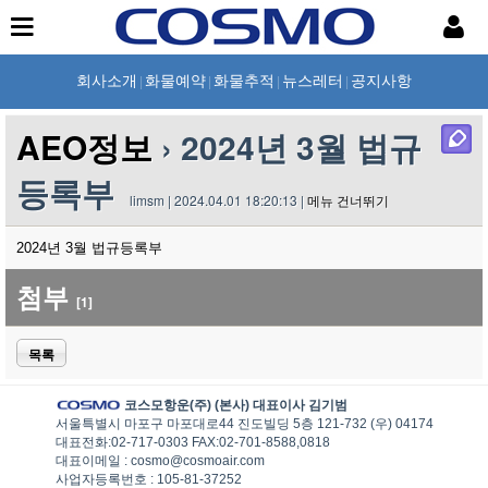
회사소개
화물예약
화물추적
뉴스레터
공지사항
|
|
|
|
AEO정보
› 2024년 3월 법규
등록부
limsm | 2024.04.01 18:20:13 |
메뉴 건너뛰기
2024년 3월 법규등록부
첨부
[1]
목록
코스모항운(주) (본사) 대표이사 김기범
서울특별시 마포구 마포대로44 진도빌딩 5층 121-732 (우) 04174
대표전화:02-717-0303 FAX:02-701-8588,0818
대표이메일 : cosmo@cosmoair.com
사업자등록번호 : 105-81-37252