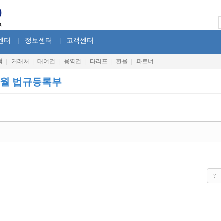
센터
|
정보센터
|
고객센터
적
|
거래처
|
대여건
|
용역건
|
타리프
|
환율
|
파트너
년 9월 법규등록부
?