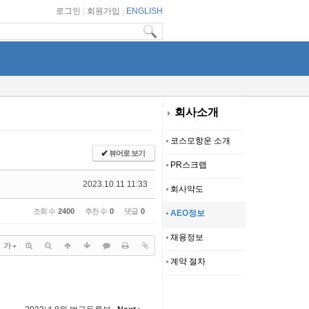
로그인
|
회원가입
|
ENGLISH
회사소개
코스모항운 소개
✔
뷰어로 보기
PR스크랩
2023.10.11 11:33
회사약도
조회 수
2400
추천 수
0
댓글
0
AEO정보
채용정보
가
계약 절차