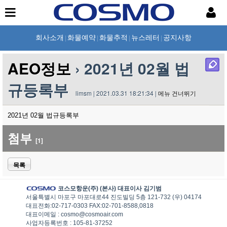
회사소개
화물예약
화물추적
뉴스레터
공지사항
|
|
|
|
AEO정보
› 2021년 02월 법
규등록부
limsm | 2021.03.31 18:21:34 |
메뉴 건너뛰기
2021년 02월 법규등록부
첨부
[1]
목록
코스모항운(주) (본사) 대표이사 김기범
서울특별시 마포구 마포대로44 진도빌딩 5층 121-732 (우) 04174
대표전화:02-717-0303 FAX:02-701-8588,0818
대표이메일 : cosmo@cosmoair.com
사업자등록번호 : 105-81-37252