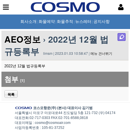
회사소개
화물예약
화물추적
뉴스레터
공지사항
|
|
|
|
AEO정보
› 2022년 12월 법
규등록부
limsm | 2023.01.03 10:58:47 |
메뉴 건너뛰기
2022년 12월 법규등록부
첨부
[1]
목록
코스모항운(주) (본사) 대표이사 김기범
서울특별시 마포구 마포대로44 진도빌딩 5층 121-732 (우) 04174
대표전화:02-717-0303 FAX:02-701-8588,0818
대표이메일 : cosmo@cosmoair.com
사업자등록번호 : 105-81-37252